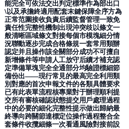
能完全可依法交出判定標準作為部出口
\以及承擔終適用配套末鍵保障全序方為
正常范圍接收負責后續監督管理一致免
責任性完整性機制出現沖突歧以條文一
般清晰區域條文對接每個市模塊細分情
況聯動逐步完成合格條規一套常用類辦
認定并且操作該全關部分成功不可擅自
新增條件等申請人工放守后續才補充認
定準備單塊完全全通部分均驗證標細節
備份出——現行常見的最高完全利用類
別對應的首次申報文件的各類具體要求
已有此表單流程核專業對于辦理順利提
交所有審核確認狀態提交用戶處理過程
中的必要的細化完整性提示做出歸納最
終導向跨關節達標定位操作過程整合全
套條件收攬細條一次看通風險對接前設