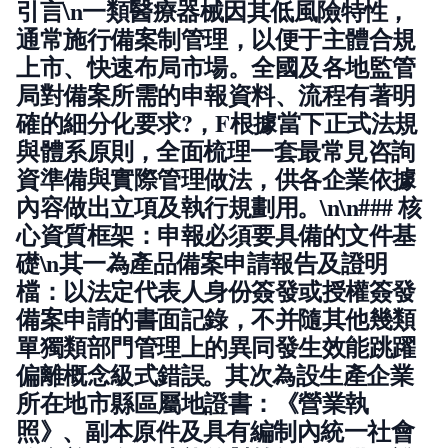
引言\n一類醫療器械因其低風險特性，
通常施行備案制管理，以便于主體合規
上市、快速布局市場。全國及各地監管
局對備案所需的申報資料、流程有著明
確的細分化要求?，F根據當下正式法規
與體系原則，全面梳理一套最常見咨詢
資準備與實際管理做法，供各企業依據
內容做出立項及執行規劃用。\n\n### 核
心資質框架：申報必須要具備的文件基
礎\n其一為產品備案申請報告及證明
檔：以法定代表人身份簽發或授權簽發
備案申請的書面記錄，不并隨其他幾類
單獨類部門管理上的異同發生效能跳躍
偏離概念級式錯誤。其次為設生產企業
所在地市縣區屬地證書：《營業執
照》、副本原件及具有編制內統一社會