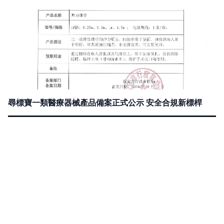
尋標寶一類醫療器械產品備案正式公示 安全合規新標桿